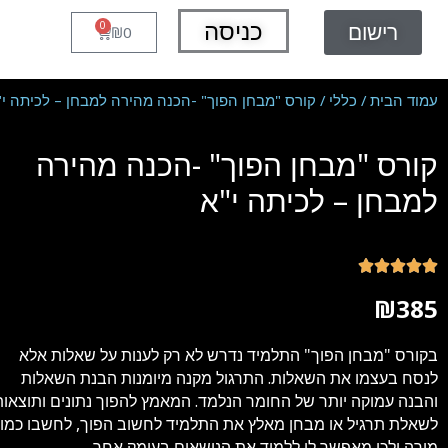
ילוג
כניסה
רישום
0
עגלת
תוכן
0
₪
קניות
עמוד הבית
/
כללי
/ קורס "מבחן הפוך" -הכנה מהירה למבחן – לכיתה י"
קורס "מבחן הפוך" -הכנה מהירה
למבחן – לכיתה י"א
דורג





5
₪
385
מתוך
5
בקורס "מבחן הפוך" התלמיד נדרש לא רק לענות על שאלות אלא
לנסח בעצמו את השאלות. התרגול מקנה מיומנות הבנת השאלות
והבנה עמוקה יותר של החומר הנלמד. המאמץ להפוך נתונים ותוצאות
לשאלת תרגיל או מבחן מאלץ את התלמיד לחשוב הפוך, לחשבו כמו
מורה ולכן מאפשר לו ללמוד את הנושאים בעומק אחר.