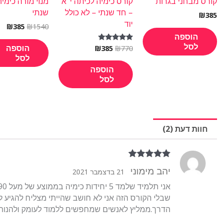
קורס מבחני בגרות
קורס כימיה לכיתה י"א
מנוי מורה כימי
– חד שנתי – לא כולל
שנתי
₪
385
יוד
₪
385
₪
1540
הוספה
לסל
הוספה
₪
385
₪
770
דורג
5.00
לסל
מתוך 5
הוספה
לסל
חוות דעת (2)
דורג
5
מתוך 5
יהב מימוני
21 בדצמבר 2021
שבלי הקורס הזה אני לא חושב שהייתי מצליח להגיע ל
הדרך.ממליץ לאנשים שמחפשים ללמוד לעומק ולהנות 