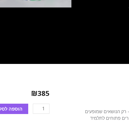
₪
385
כמות
הוספה לסל
 רק הנושאים שמופעים
של
ים פתוחים לתלמיד
קורס
"מבחן