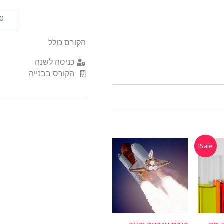
הפוך"
0
-
הכנה
מהירה
הקורס כולל
למבחן
כניסה לשנה
-
הקורס בבנייה
לכיתה
י"א
חיר
Sale!
כחי
:
₪38