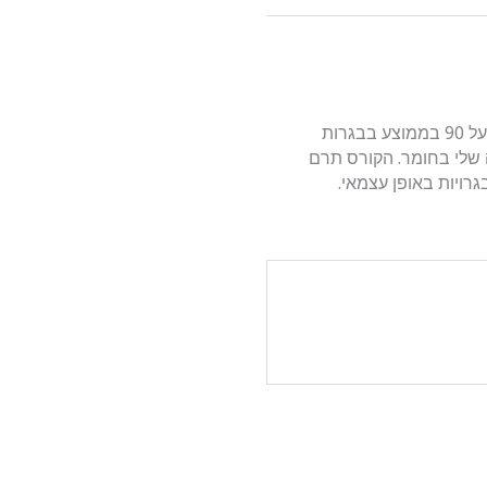
אני תלמידה שלמדה 5 יחידות כימיה וסיימה עם ציון מעל 90 בממוצע בבגרות
 שלי בחומר. הקורס תרם
גרויות באופן עצמאי.