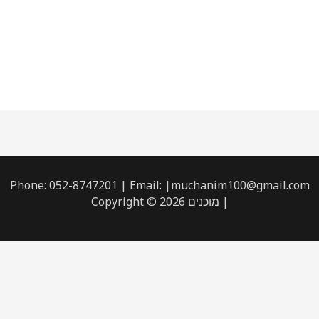
Phone: 052-8747201 | Email: |muchanim100@gmail.com
| מוכנים Copyright © 2026