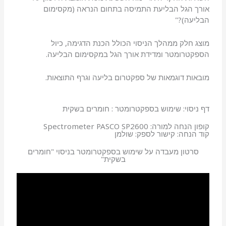
אורך הגל הבליעת התמיסה בתחום הנראה (מקסימום
הבליעה)?"
מוצג חלק ממהלך הניסוי הכולל הכנת הדגימה, כיול
הספקטרומטר ומדידת אורך הגל במקסימום הבליעה.
מובאות דוגמאות של ספקטרום בליעה וגרף התוצאות.
דף ניסוי: שימוש בספקטרומטר : חומרים בשקית
קופון הנחה למורה: Spectrometer PASCO SP2600
קוד הנחה: קישור לספק: שולמן
סרטון מעבדה על שימוש בספקטרומטר בניסוי "חומרים
בשקית"