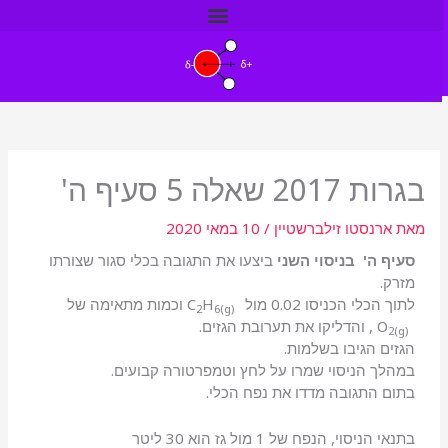
ילוג
תוכן
בגרות 2017 שאלה 5 סעיף ה'
מאת
ארנסטו זילברשטיין
/
10 במאי 2020
סעיף ה' בניסוי השני
ביצעו את התגובה בכלי סגור שצורתו
מזרק.
לתוך הכלי הכניסו 0.02 מול C
H
וכמות מתאימה של
2
6(g)
n
O
, והדליקו את תערובת הגזים.
2(g)
n
הגזים הגיבו בשלמות.
במהלך הניסוי שמרו על לחץ וטמפרטורה קבועים.
בתום התגובה מדדו את נפח הכלי.
בתנאי הניסוי, הנפח של 1 מול גז הוא 30 ליטר