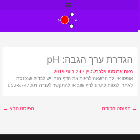
ילוג
תוכן
הגדרת ערך הגבה: pH
מאת
ארנסטו זילברשטיין
/
24 ביוני 2019
אופס! אין לך הרשאה לראות את הדף הזה! יש לבדוק שנכנסת
לאתר ולנסות להגיע לדף שוב או להתקשר לעזרה 052-8747201
→
הפוסט הקודם
הפוסט הבא
←