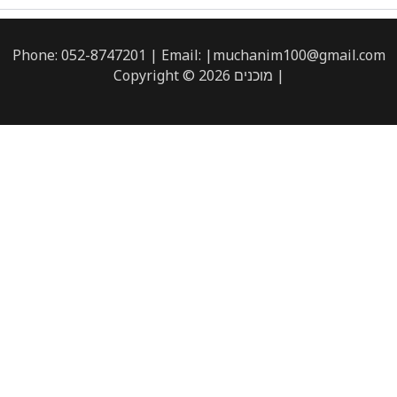
Phone: 052-8747201 | Email: |muchanim100@gmail.com
| מוכנים Copyright © 2026