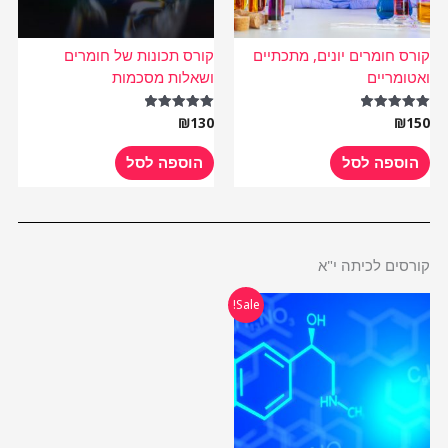
קורס חומרים יונים, מתכתיים
קורס תכונות של חומרים
ואטומריים
ושאלות מסכמות
₪
130
₪
150
דורג
דורג
5.00
5.00
מתוך 5
מתוך 5
הוספה לסל
הוספה לסל
קורסים לכיתה י"א
המחיר
המחיר
Sale!
המקורי
הנוכחי
היה:
הוא:
₪485.
₪970.