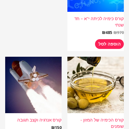
קורס כימיה לכיתה י"א – חד
שנתי
₪
485
₪
970
הוספה לסל
קורס הכימיה של המזון -
קורס אנרגיה וקצב תגובה
שומנים
₪
150