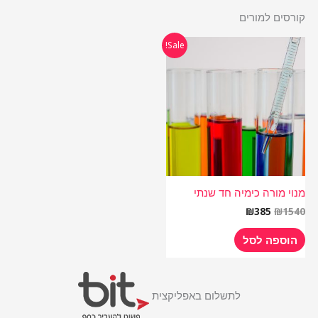
קורסים למורים
המחיר
המחיר
Sale!
המקורי
הנוכחי
היה:
הוא:
₪385.
₪1540.
מנוי מורה כימיה חד שנתי
₪
385
₪
1540
הוספה לסל
לתשלום באפליקצית