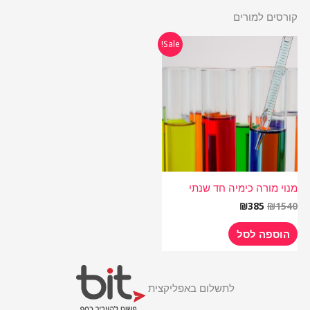
קורסים למורים
המחיר
המחיר
Sale!
המקורי
הנוכחי
היה:
הוא:
₪385.
₪1540.
מנוי מורה כימיה חד שנתי
₪
385
₪
1540
הוספה לסל
לתשלום באפליקצית