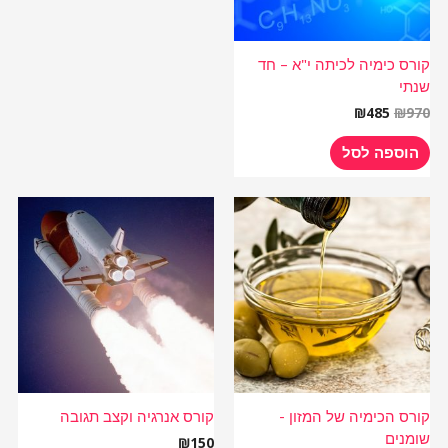
קורס כימיה לכיתה י"א – חד
שנתי
₪
485
₪
970
הוספה לסל
קורס הכימיה של המזון -
קורס אנרגיה וקצב תגובה
שומנים
₪
150