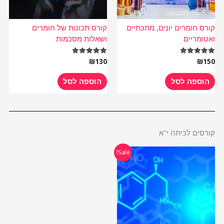
קורס חומרים יונים, מתכתיים
קורס תכונות של חומרים
ואטומריים
ושאלות מסכמות
₪
130
₪
150
דורג
דורג
5.00
5.00
מתוך 5
מתוך 5
הוספה לסל
הוספה לסל
קורסים לכיתה י"א
המחיר
המחיר
Sale!
המקורי
הנוכחי
היה:
הוא:
₪485.
₪970.