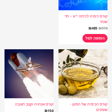
קורס כימיה לכיתה י"א – חד
שנתי
₪
485
₪
970
הוספה לסל
קורס הכימיה של המזון -
קורס אנרגיה וקצב תגובה
שומנים
₪
150