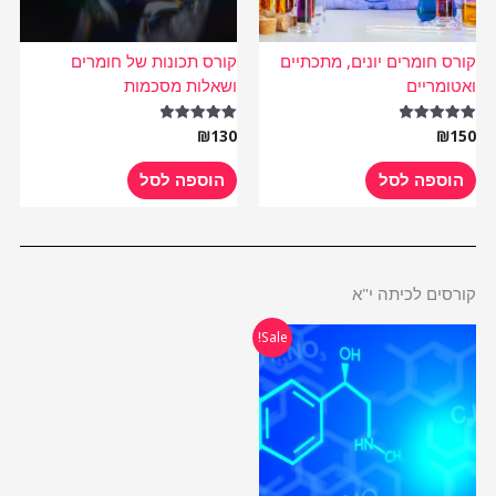
קורס חומרים יונים, מתכתיים
קורס תכונות של חומרים
ואטומריים
ושאלות מסכמות
₪
130
₪
150
דורג
דורג
5.00
5.00
מתוך 5
מתוך 5
הוספה לסל
הוספה לסל
קורסים לכיתה י"א
המחיר
המחיר
Sale!
המקורי
הנוכחי
היה:
הוא:
₪485.
₪970.