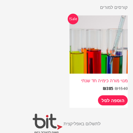
קורסים למורים
המחיר
המחיר
Sale!
המקורי
הנוכחי
היה:
הוא:
₪385.
₪1540.
מנוי מורה כימיה חד שנתי
₪
385
₪
1540
הוספה לסל
לתשלום באפליקצית