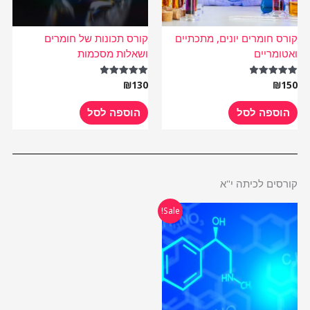
קורס חומרים יונים, מתכתיים
קורס תכונות של חומרים
ואטומריים
ושאלות מסכמות
₪
130
₪
150
דורג
דורג
5.00
5.00
מתוך 5
מתוך 5
הוספה לסל
הוספה לסל
קורסים לכיתה י"א
המחיר
המחיר
Sale!
המקורי
הנוכחי
היה:
הוא:
₪485.
₪970.