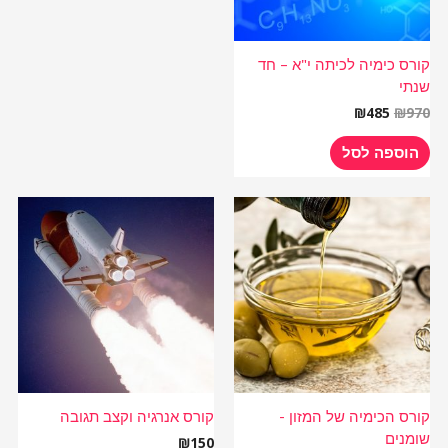
קורס כימיה לכיתה י"א – חד
שנתי
₪
485
₪
970
הוספה לסל
קורס הכימיה של המזון -
קורס אנרגיה וקצב תגובה
שומנים
₪
150