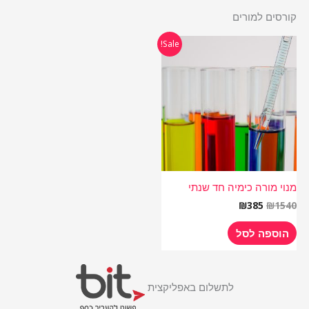
קורסים למורים
המחיר
המחיר
Sale!
המקורי
הנוכחי
היה:
הוא:
₪385.
₪1540.
מנוי מורה כימיה חד שנתי
₪
385
₪
1540
הוספה לסל
לתשלום באפליקצית