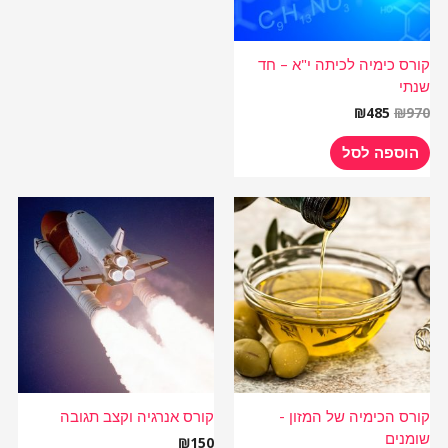
קורס כימיה לכיתה י"א – חד
שנתי
₪
485
₪
970
הוספה לסל
קורס הכימיה של המזון -
קורס אנרגיה וקצב תגובה
שומנים
₪
150