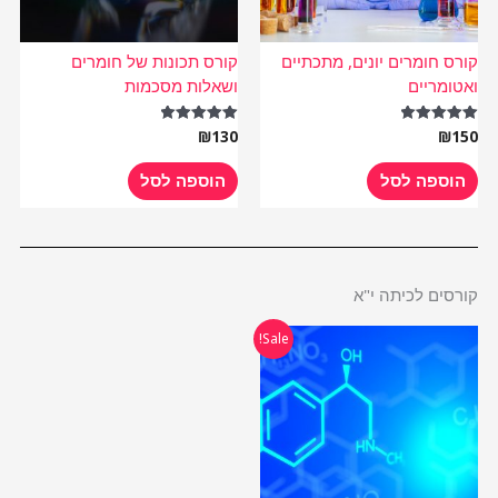
קורס חומרים יונים, מתכתיים
קורס תכונות של חומרים
ואטומריים
ושאלות מסכמות
₪
130
₪
150
דורג
דורג
5.00
5.00
מתוך 5
מתוך 5
הוספה לסל
הוספה לסל
קורסים לכיתה י"א
המחיר
המחיר
Sale!
המקורי
הנוכחי
היה:
הוא:
₪485.
₪970.