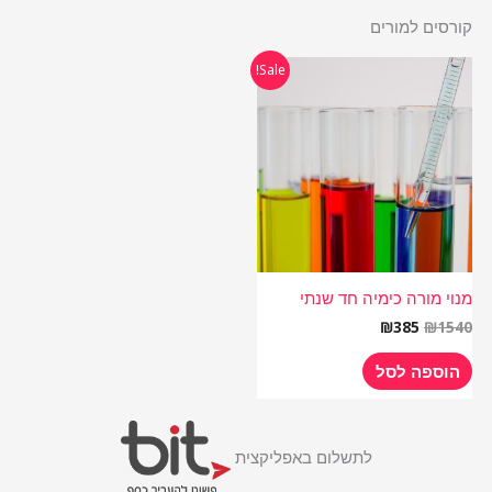
קורסים למורים
המחיר
המחיר
Sale!
המקורי
הנוכחי
היה:
הוא:
₪385.
₪1540.
מנוי מורה כימיה חד שנתי
₪
385
₪
1540
הוספה לסל
לתשלום באפליקצית