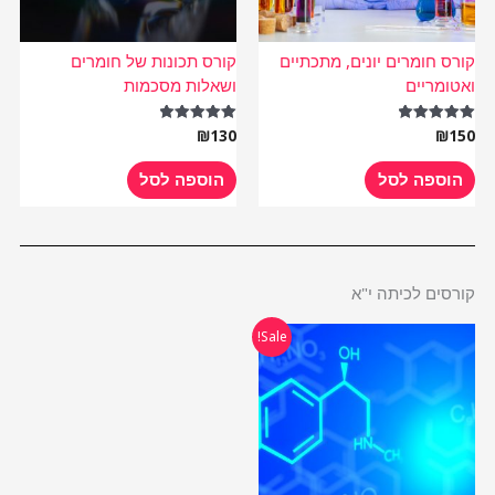
קורס חומרים יונים, מתכתיים
קורס תכונות של חומרים
ואטומריים
ושאלות מסכמות
₪
130
₪
150
דורג
דורג
5.00
5.00
מתוך 5
מתוך 5
הוספה לסל
הוספה לסל
קורסים לכיתה י"א
המחיר
המחיר
Sale!
המקורי
הנוכחי
היה:
הוא:
₪485.
₪970.