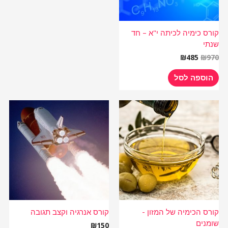
קורס כימיה לכיתה י"א – חד
שנתי
₪
485
₪
970
הוספה לסל
קורס הכימיה של המזון -
קורס אנרגיה וקצב תגובה
שומנים
₪
150