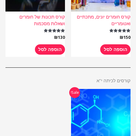
קורס חומרים יונים, מתכתיים
קורס תכונות של חומרים
ואטומריים
ושאלות מסכמות
₪
130
₪
150
דורג
דורג
5.00
5.00
מתוך 5
מתוך 5
הוספה לסל
הוספה לסל
קורסים לכיתה י"א
המחיר
המחיר
Sale!
המקורי
הנוכחי
היה:
הוא:
₪485.
₪970.