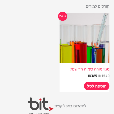
קורסים למורים
המחיר
המחיר
Sale!
המקורי
הנוכחי
היה:
הוא:
₪385.
₪1540.
מנוי מורה כימיה חד שנתי
₪
385
₪
1540
הוספה לסל
לתשלום באפליקצית