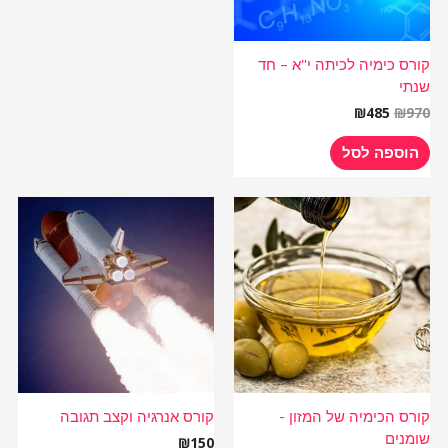
קורס כימיה לכיתה י"א – חד
שנתי
₪
485
₪
970
הוספה לסל
קורס הכימיה של המזון -
קורס אנרגיה וקצב תגובה
שומנים
₪
150