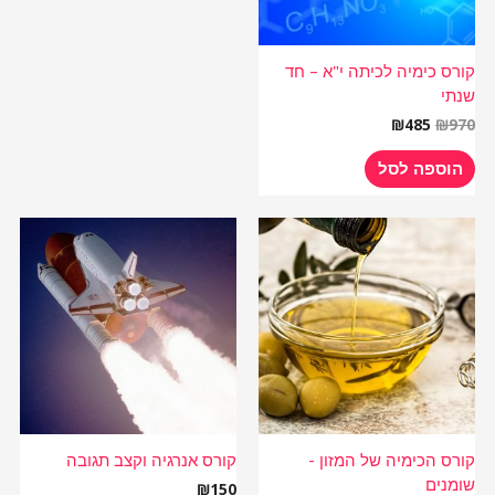
קורס כימיה לכיתה י"א – חד
שנתי
₪
485
₪
970
הוספה לסל
קורס הכימיה של המזון -
קורס אנרגיה וקצב תגובה
שומנים
₪
150