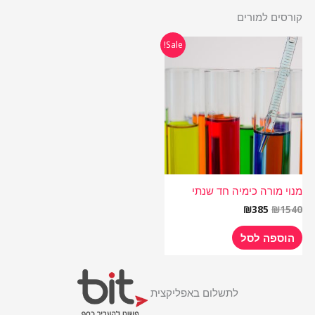
קורסים למורים
המחיר
המחיר
Sale!
המקורי
הנוכחי
היה:
הוא:
₪385.
₪1540.
מנוי מורה כימיה חד שנתי
₪
385
₪
1540
הוספה לסל
לתשלום באפליקצית