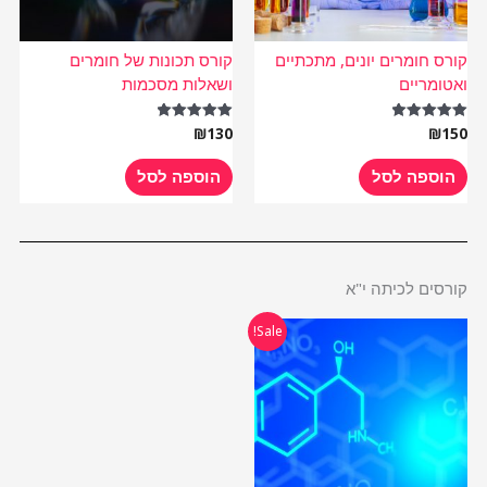
קורס חומרים יונים, מתכתיים
קורס תכונות של חומרים
ואטומריים
ושאלות מסכמות
₪
130
₪
150
דורג
דורג
5.00
5.00
מתוך 5
מתוך 5
הוספה לסל
הוספה לסל
קורסים לכיתה י"א
המחיר
המחיר
Sale!
המקורי
הנוכחי
היה:
הוא:
₪485.
₪970.