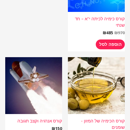
קורס כימיה לכיתה י"א – חד
שנתי
₪
485
₪
970
הוספה לסל
קורס הכימיה של המזון -
קורס אנרגיה וקצב תגובה
שומנים
₪
150