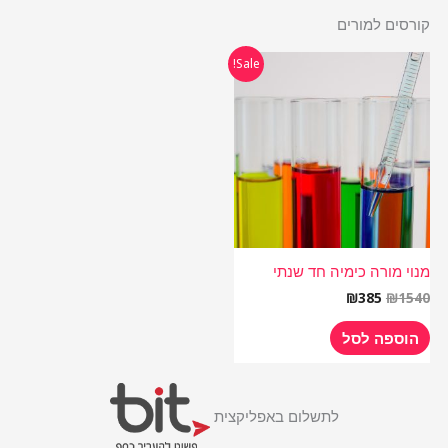
קורסים למורים
המחיר
המחיר
Sale!
המקורי
הנוכחי
היה:
הוא:
₪385.
₪1540.
מנוי מורה כימיה חד שנתי
₪
385
₪
1540
הוספה לסל
לתשלום באפליקצית