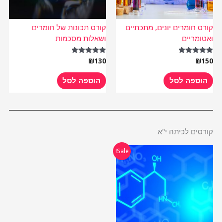
קורס חומרים יונים, מתכתיים
קורס תכונות של חומרים
ואטומריים
ושאלות מסכמות
₪
130
₪
150
דורג
דורג
5.00
5.00
מתוך 5
מתוך 5
הוספה לסל
הוספה לסל
קורסים לכיתה י"א
המחיר
המחיר
Sale!
המקורי
הנוכחי
היה:
הוא:
₪485.
₪970.