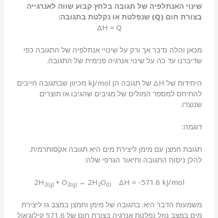
שינוי האנתלפיה של תגובה בלחץ קבוע שווה לאנרגייה
בצורת חום (Q) שנפלטת או נקלטת בתגובה:
ΔH = Q
מכאן והלה נדבר אך ורק על שינויי אנתלפיה של התגובה כפי
שדיברנו עד כה על שינוי אנרגיה פנימית של התגובה.
היחידות של ΔH של תגובה הן kJ/mol מכיוון שבתגובה חייבים
להתיחס למספר המולים של מגיבים שהגיבו או תוצרים
שנוצרו.
דוגמה:
תגובת חמצן עם מימן ליצירת מים היא תגובה אקסותרמית.
להלן ניסוח התגובה ותיאור הגרפי שלה:
2H
+ O
→ 2H
O
ΔH = -571.6 kJ/mol
2(g)
2(g)
2
(l)
משמעות הדבר היא: בתגובה של מימן וחמצן במצב גז ליצירת
מים במצב נוזל נפלטת אנרגיה בצורת חום של 571.6 קילוג'אול