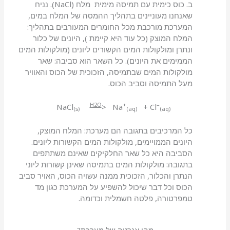
ב. כוס כימית עם תמיסה מימית מלח (NaCl). נניח
שאנחנו מעוניינים בתהליך ההמסה של המלח במים,
המערכת מורכבת מכל החומרים המעורבים בתהליך:
המלח המוצק (כל עוד היא קיימת ), היונים של כלור
ונתרן ומולקולות המים הקשורים ליונים (מולקולות המים
הממימים את היונים). כל השאר הוא סביבה: שאר
מולקולות המים שבתמיסה, הזכוכית של הכוס והאוויר
מעל התמיסה וסביב הכוס.
H2O
+
–
NaCl
> Na
+ Cl
(s)
(aq)
(aq)
n
כל המרכיבים בתגובה הם מערכת: המלח המוצק,
היונים הממויימים, מולקולות המים הקשורות ליונים.
הסביבה היא כל שאר החלקיקים שאינם משתתפים
בתגובה: מולקולות המים בתמיסה שאינן קשורות ליוני
הנתרן והכלור, הזכוכית ממנה עשויה הכוס, האויר סביב
הכוס וכל דבר שיכול להשפיע על המערכת כגון מד
טמפרטורה, פלטה חשמלית וכדומה.
מהי אנרגיה של מערכת?