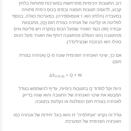
רוב התגובות הכימיות מתרחשות במערכות פתוחות בלחץ
קבוע, לדוגמה תגובות חומצה ובסיס בכוס כימית פתוחה
במעבדה (הלחץ הוא 1 אטמוספירה). במערכות כאלה, בנוסף
לפליטה או קליטה של אנרגיה בצורת חום (Q), מתבצעת
עבודה (W) כנגד האוויר שמעל הכוס במקרה ויש פליטת גזים
מהתגובה (הגז הנפלט מהתגובה דוחף את האוויר מעל הכוס
כאילו הוא הבוכנה שבצילינדר).
אם כך, שינוי האנרגיה הפנימית שונה מ-Q (אנרגיה בצורת
חום):
ΔE
= Q + W
פנימית
היות וקל למדוד Q בתגובות כימיות, עדיף להשתמש בגודל
המבטא את שינוי האנרגיה של התגובה והוא שווה בדיוק
לאנרגיה בצורת חום הנפלטת או נקלטת בתגובה.
גודל זה נקרא "אנתלפיה" H והוא בעל יחידות של אנרגיה כמו
האנרגיה הפנימית של המערכת.