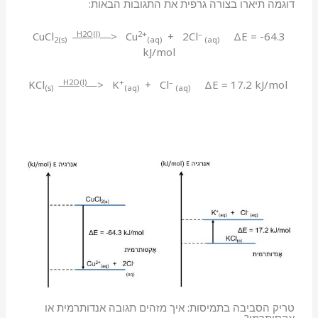
דוגמה תיארו בצורה גרפית את התגובות הבאות:
H2O(l)
2+
–
CuCl
> Cu
+ 2Cl
ΔE = -64.3
2(s)
(aq)
(aq)
kJ/mol
H2O(l)
+
–
> K
+ Cl
ΔE = 17.2 kJ/mol
KCl
(s)
(aq)
(aq)
טריק הסביבה בתמיסות: איך מזהים תגובה אנדותרמית או