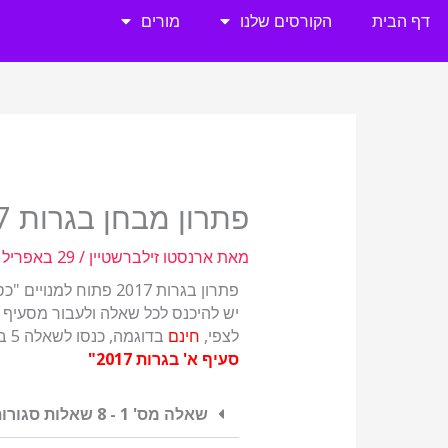
ילוג
דף הבית
הקורסים שלנו
מורים
תוכן
פתרון מבחן בגרות 2017
מאת
ארנסטו זילברשטיין
/
29 באפריל 2020
פתרון בגרות 2017 פתוח למנויים "כסף" או "זהב" – לדף הרישום:
יש להיכנס לכל שאלה ולעבור מסעיף ל
לצפי,
חינם
בדוגמה, כנסו לשאלה 5 בגרות 2017 למטה (כל הסעיפים בחינם) או לחצו על הקישור הבא:
סעיף א' בגרות 2017"
שאלה מס' 1 - 8 שאלות סגורות