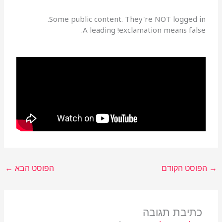
Some public content. They're NOT logged in.
A leading !exclamation means false.
→
הפוסט הקודם
הפוסט הבא
←
כתיבת תגובה