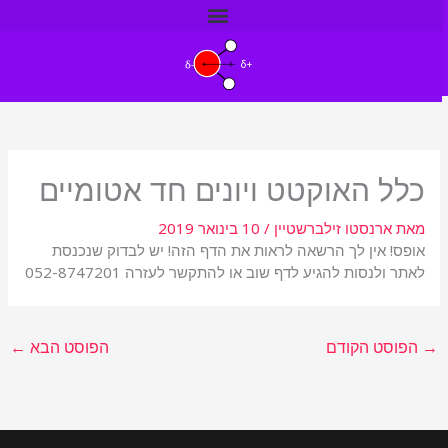
ילוג
תוכן
כלל האוקטט ויונים חד אטומיים
מאת
ארנסטו זילברשטיין
/
10 בינואר 2019
אופס! אין לך הרשאה לראות את הדף הזה! יש לבדוק שנכנסת
לאתר ולנסות להגיע לדף שוב או להתקשר לעזרה 052-8747201
→
הפוסט הקודם
הפוסט הבא
←